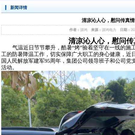
新闻详情
清凉沁人心，慰问传真情
作者：
源鸿
来源：
源鸿电力
日期：
20
清凉沁人心，慰问传
气温近日节节攀升，酷暑
“烤”验着坚守在一线的施
工的防暑降温工作，切实保障广大职工的身心健康，近
国人民解放军建军
95
周年，
集团公司领导班子和公司党
活动。